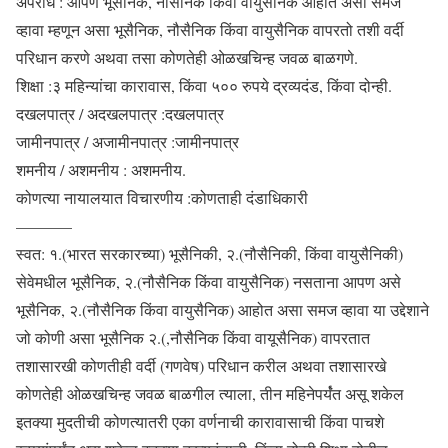
अपराध : आपण भूसैनिक, नौसैनिक किंवा वायुसैनिक आहोत असा समज
व्हावा म्हणून असा भूसैनिक, नौसैनिक किंवा वायुसैनिक वापरतो तशी वर्दी
परिधान करणे अथवा तसा कोणतेही ओळखचिन्ह जवळ बाळगणे.
शिक्षा :३ महिन्यांचा कारावास, किंवा ५०० रुपये द्रव्यदंड, किंवा दोन्ही.
दखलपात्र / अदखलपात्र :दखलपात्र
जामीनपात्र / अजामीनपात्र :जामीनपात्र
शमनीय / अशमनीय : अशमनीय.
कोणत्या नायालयात विचारणीय :कोणताही दंडाधिकारी
———–
स्वत: १.(भारत सरकारच्या) भूसैनिकी, २.(नौसैनिकी, किंवा वायुसैनिकी)
सेवेमधील भूसैनिक, २.(नौसैनिक किंवा वायुसैनिक) नसताना आपण असे
भूसैनिक, २.(नौसैनिक किंवा वायुसैनिक) आहोत असा समज व्हावा या उद्देशाने
जो कोणी असा भूसैनिक २.(,नौसैनिक किंवा वायूसैनिक) वापरतात
तशासारखी कोणतीही वर्दी (गणवेष) परिधान करील अथवा तशासारखे
कोणतेही ओळखचिन्ह जवळ बाळगील त्याला, तीन महिनेपर्यंंत असू शकेल
इतक्या मुदतीची कोणत्यातरी एका वर्णनाची कारावासाची किंवा पाचशे