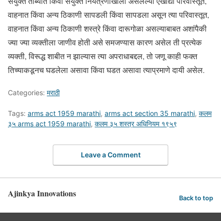
संयुक्त ताब्यात किंवा संयुक्त नियंत्रणाखाली असलेल्या एखाद्या परिवास्तूत,
वाहनात किंवा अन्य ठिकाणी सापडली किंवा सापडला असून त्या परिवास्तूत,
वाहनात किंवा अन्य ठिकाणी शस्त्रे किंवा दारूगोळा असल्याबाबत अशांपैकी
ज्या ज्या व्यक्तीला जाणीव होती असे समजण्यास कारण असेल ती प्रत्येक
व्यक्ती, विरूद्ध शाबीत न झाल्यास त्या अपराधाबद्दल, तो जणू काही फक्त
तिच्याकडूनच घडलेला असावा किंवा घडत असावा त्याप्रमाणे दायी असेल.
Categories:
मराठी
Tags:
arms act 1959 marathi
,
arms act section 35 marathi
,
कलम
३५ arms act 1959 marathi
,
कलम ३५ शस्त्र अधिनियम १९५९
Leave a Comment
Ajinkya Innovations
Back to top