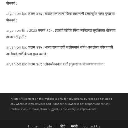
पोचवणे :
aryan
on
Ipc कलम ३२६ : घातक हत्यारांनी किंवा साधनांनी इच्छापूर्वक जबर दुखापत
पोचवणे :
aryan
on
Bns 2023 कलम १२५ : इतरांचे जीवित किंवा व्यक्तिगत सुरक्षितता धोक्यात
आणणारी कृती :
aryan
on
Ipc कलम १२५ : भारत सरकारशी सलोख्याचे संबंध असलेल्या कोणत्याही
आशियाई सत्तेविरूध्द युध्द करणे :
aryan
on
Ipc कलम १८९ : लोकसेवकाला क्षती (नुकसान) पोचवण्याचा धाक :
*Note : All content on this website is only for educational purpose do not use it
any where as legal activities and Publisher or owner is not responsible for any
mistake if any mistake please suggest us. we will try to improve that.
Home
English
हिंदी
मराठी
Contact Us