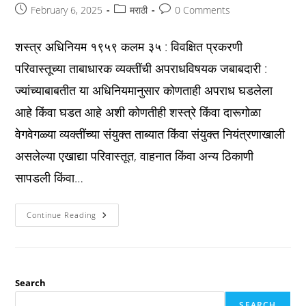
Post
Post
Post
February 6, 2025
मराठी
0 Comments
published:
category:
comments:
शस्त्र अधिनियम १९५९ कलम ३५ : विवक्षित प्रकरणी
परिवास्तूच्या ताबाधारक व्यक्तींची अपराधविषयक जबाबदारी :
ज्यांच्याबाबतीत या अधिनियमानुसार कोणताही अपराध घडलेला
आहे किंवा घडत आहे अशी कोणतीही शस्त्रे किंवा दारूगोळा
वेगवेगळ्या व्यक्तींच्या संयुक्त ताब्यात किंवा संयुक्त नियंत्रणाखाली
असलेल्या एखाद्या परिवास्तूत, वाहनात किंवा अन्य ठिकाणी
सापडली किंवा…
Arms
Continue Reading
Act
कलम
३५
:
विवक्षित
प्रकरणी
परिवास्तूच्या
Search
ताबाधारक
व्यक्तींची
SEARCH