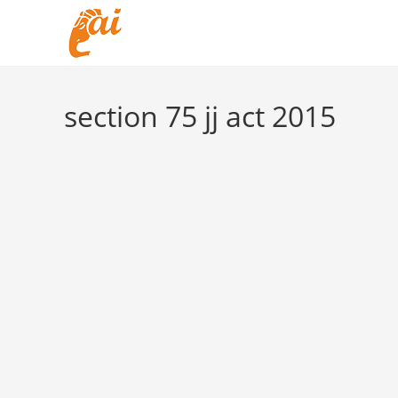
Skip
to
content
section 75 jj act 2015