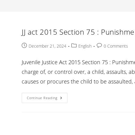
JJ act 2015 Section 75 : Punishment
Post
Post
Post
December 21, 2024
English
0 Comments
published:
category:
comments:
Juvenile Justice Act 2015 Section 75 : Punishme
charge of, or control over, a child, assaults, 
causes or procures the child to be assaulte
JJ
Continue Reading
Act
2015
Section
75
:
Punishment
For
Cruelty