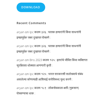
DOWNLOAD
Recent Comments
aryan
on
Ipc कलम ३२६ : घातक हत्यारांनी किंवा साधनांनी
इच्छापूर्वक जबर दुखापत पोचवणे :
aryan
on
Ipc कलम ३२६ : घातक हत्यारांनी किंवा साधनांनी
इच्छापूर्वक जबर दुखापत पोचवणे :
aryan
on
Bns 2023 कलम १२५ : इतरांचे जीवित किंवा व्यक्तिगत
सुरक्षितता धोक्यात आणणारी कृती :
aryan
on
Ipc कलम १२५ : भारत सरकारशी सलोख्याचे संबंध
असलेल्या कोणत्याही आशियाई सत्तेविरूध्द युध्द करणे :
aryan
on
Ipc कलम १८९ : लोकसेवकाला क्षती (नुकसान)
पोचवण्याचा धाक :