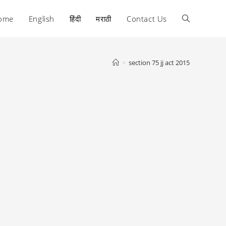
ome
English
हिंदी
मराठी
Contact Us
Toggle
website
>
section 75 jj act 2015
search