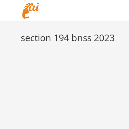
Skip
to
content
section 194 bnss 2023