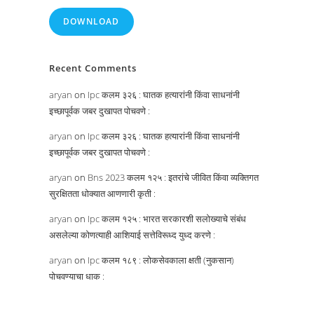
DOWNLOAD
Recent Comments
aryan
on
Ipc कलम ३२६ : घातक हत्यारांनी किंवा साधनांनी
इच्छापूर्वक जबर दुखापत पोचवणे :
aryan
on
Ipc कलम ३२६ : घातक हत्यारांनी किंवा साधनांनी
इच्छापूर्वक जबर दुखापत पोचवणे :
aryan
on
Bns 2023 कलम १२५ : इतरांचे जीवित किंवा व्यक्तिगत
सुरक्षितता धोक्यात आणणारी कृती :
aryan
on
Ipc कलम १२५ : भारत सरकारशी सलोख्याचे संबंध
असलेल्या कोणत्याही आशियाई सत्तेविरूध्द युध्द करणे :
aryan
on
Ipc कलम १८९ : लोकसेवकाला क्षती (नुकसान)
पोचवण्याचा धाक :