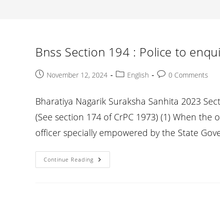
Bnss Section 194 : Police to enqui
Post
Post
Post
November 12, 2024
English
0 Comments
published:
category:
comments:
Bharatiya Nagarik Suraksha Sanhita 2023 Secti
(See section 174 of CrPC 1973) (1) When the of
officer specially empowered by the State Go
Bnss
Continue Reading
Section
194
:
Police
To
Enquire
And
Report