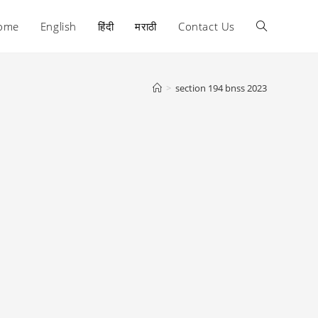
ome
English
हिंदी
मराठी
Contact Us
Toggle
website
>
section 194 bnss 2023
search