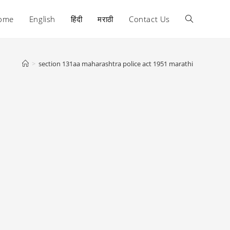
ome
English
हिंदी
मराठी
Contact Us
Toggle
website
>
section 131aa maharashtra police act 1951 marathi
search