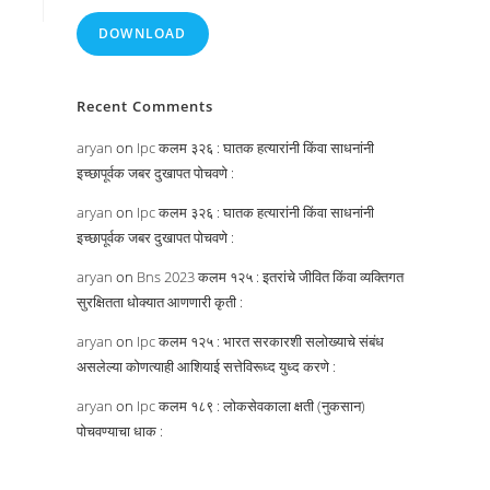
DOWNLOAD
Recent Comments
aryan
on
Ipc कलम ३२६ : घातक हत्यारांनी किंवा साधनांनी
इच्छापूर्वक जबर दुखापत पोचवणे :
aryan
on
Ipc कलम ३२६ : घातक हत्यारांनी किंवा साधनांनी
इच्छापूर्वक जबर दुखापत पोचवणे :
aryan
on
Bns 2023 कलम १२५ : इतरांचे जीवित किंवा व्यक्तिगत
सुरक्षितता धोक्यात आणणारी कृती :
aryan
on
Ipc कलम १२५ : भारत सरकारशी सलोख्याचे संबंध
असलेल्या कोणत्याही आशियाई सत्तेविरूध्द युध्द करणे :
aryan
on
Ipc कलम १८९ : लोकसेवकाला क्षती (नुकसान)
पोचवण्याचा धाक :