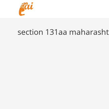
Skip
to
content
section 131aa maharashtr