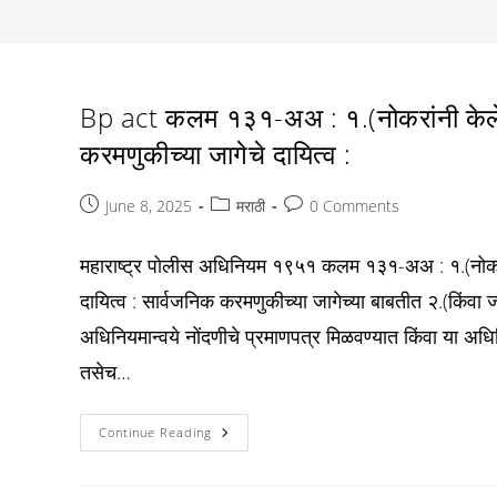
Bp act कलम १३१-अअ : १.(नोकरांनी केलेल्य
करमणुकीच्या जागेचे दायित्व :
Post
Post
Post
June 8, 2025
मराठी
0 Comments
published:
category:
comments:
महाराष्ट्र पोलीस अधिनियम १९५१ कलम १३१-अअ : १.(नोकरांनी
दायित्व : सार्वजनिक करमणुकीच्या जागेच्या बाबतीत २.(किंवा ज्
अधिनियमान्वये नोंदणीचे प्रमाणपत्र मिळवण्यात किंवा या अधि
तसेच…
Bp
Continue Reading
Act
कलम
१३१-
अअ