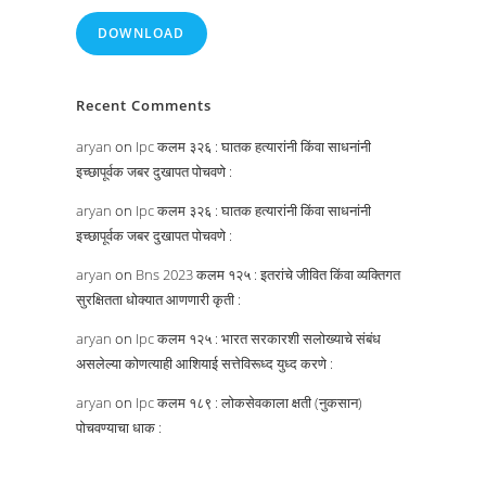
DOWNLOAD
Recent Comments
aryan
on
Ipc कलम ३२६ : घातक हत्यारांनी किंवा साधनांनी
इच्छापूर्वक जबर दुखापत पोचवणे :
aryan
on
Ipc कलम ३२६ : घातक हत्यारांनी किंवा साधनांनी
इच्छापूर्वक जबर दुखापत पोचवणे :
aryan
on
Bns 2023 कलम १२५ : इतरांचे जीवित किंवा व्यक्तिगत
सुरक्षितता धोक्यात आणणारी कृती :
aryan
on
Ipc कलम १२५ : भारत सरकारशी सलोख्याचे संबंध
असलेल्या कोणत्याही आशियाई सत्तेविरूध्द युध्द करणे :
aryan
on
Ipc कलम १८९ : लोकसेवकाला क्षती (नुकसान)
पोचवण्याचा धाक :