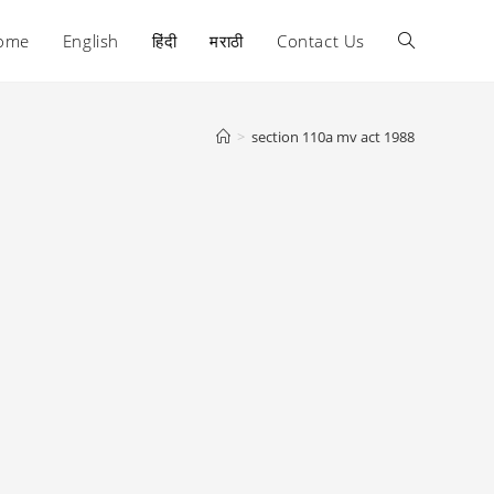
ome
English
हिंदी
मराठी
Contact Us
Toggle
website
>
section 110a mv act 1988
search