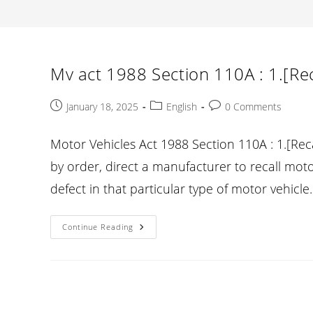
Mv act 1988 Section 110A : 1.[Reca
Post
Post
Post
January 18, 2025
English
0 Comments
published:
category:
comments:
Motor Vehicles Act 1988 Section 110A : 1.[Rec
by order, direct a manufacturer to recall motor v
defect in that particular type of motor vehicle
Mv
Continue Reading
Act
1988
Section
110A
:
1.
[Recall
Of