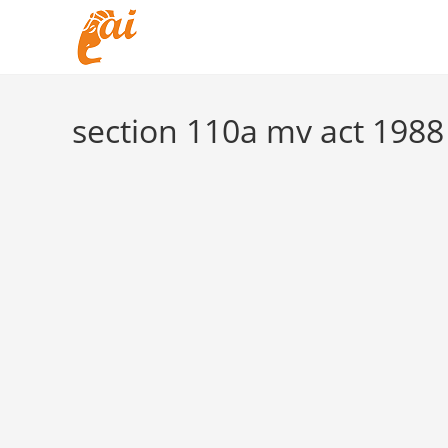
Skip
to
content
section 110a mv act 1988