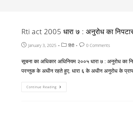
Rti act 2005 धारा ७ : अनुरोध का निपटार
Post
Post
Post
January 3, 2025
हिंदी
0 Comments
published:
category:
comments:
सूचना का अधिकार अधिनियम २००५ धारा ७ : अनुरोध का निपटा
परन्तुक के अधीन रहते हुए, धारा ६ के अधीन अनुरोध के प्राप
Rti
Continue Reading
Act
2005
धारा
७
:
अनुरोध
का
निपटारा
: