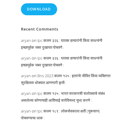
DOWNLOAD
Recent Comments
aryan
on
Ipc कलम ३२६ : घातक हत्यारांनी किंवा साधनांनी
इच्छापूर्वक जबर दुखापत पोचवणे :
aryan
on
Ipc कलम ३२६ : घातक हत्यारांनी किंवा साधनांनी
इच्छापूर्वक जबर दुखापत पोचवणे :
aryan
on
Bns 2023 कलम १२५ : इतरांचे जीवित किंवा व्यक्तिगत
सुरक्षितता धोक्यात आणणारी कृती :
aryan
on
Ipc कलम १२५ : भारत सरकारशी सलोख्याचे संबंध
असलेल्या कोणत्याही आशियाई सत्तेविरूध्द युध्द करणे :
aryan
on
Ipc कलम १८९ : लोकसेवकाला क्षती (नुकसान)
पोचवण्याचा धाक :