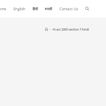
ome
English
हिंदी
मराठी
Contact Us
Toggle
website
>
rti act 2005 section 7 hindi
search