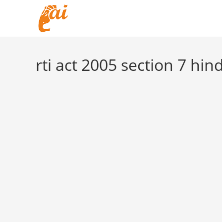
Skip
to
content
rti act 2005 section 7 hind