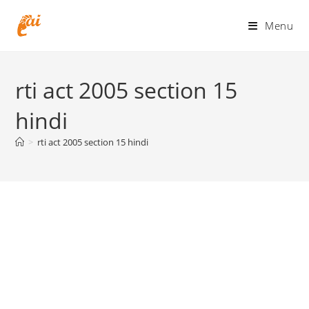
Skip
to
Menu
content
rti act 2005 section 15
hindi
>
rti act 2005 section 15 hindi