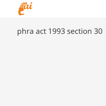
Skip
to
content
phra act 1993 section 30