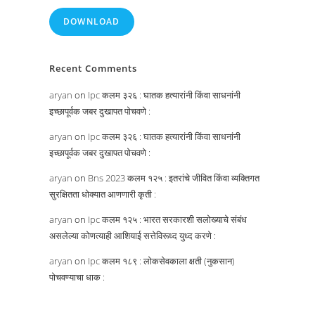
DOWNLOAD
Recent Comments
aryan
on
Ipc कलम ३२६ : घातक हत्यारांनी किंवा साधनांनी
इच्छापूर्वक जबर दुखापत पोचवणे :
aryan
on
Ipc कलम ३२६ : घातक हत्यारांनी किंवा साधनांनी
इच्छापूर्वक जबर दुखापत पोचवणे :
aryan
on
Bns 2023 कलम १२५ : इतरांचे जीवित किंवा व्यक्तिगत
सुरक्षितता धोक्यात आणणारी कृती :
aryan
on
Ipc कलम १२५ : भारत सरकारशी सलोख्याचे संबंध
असलेल्या कोणत्याही आशियाई सत्तेविरूध्द युध्द करणे :
aryan
on
Ipc कलम १८९ : लोकसेवकाला क्षती (नुकसान)
पोचवण्याचा धाक :