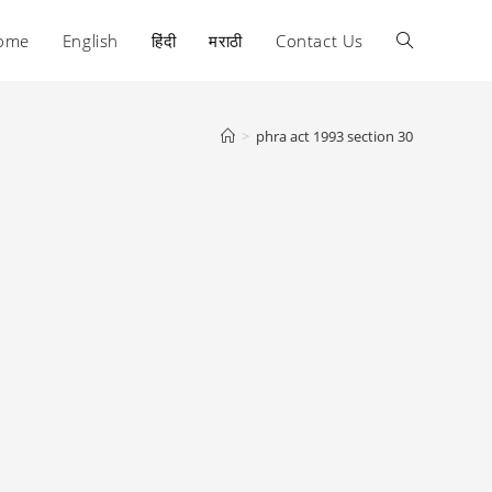
ome
English
हिंदी
मराठी
Contact Us
Toggle
website
>
phra act 1993 section 30
search