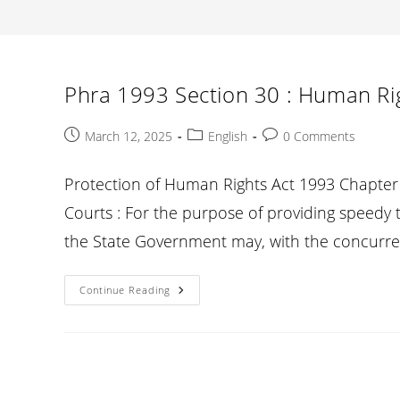
Phra 1993 Section 30 : Human Rig
Post
Post
Post
March 12, 2025
English
0 Comments
published:
category:
comments:
Protection of Human Rights Act 1993 Chapter 
Courts : For the purpose of providing speedy tr
the State Government may, with the concurre
Phra
Continue Reading
1993
Section
30
:
Human
Rights
Courts
: