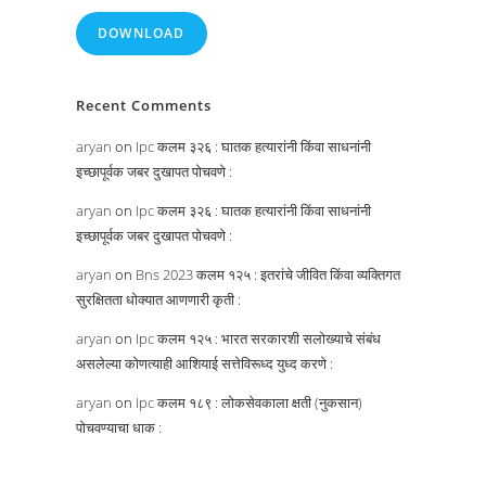
DOWNLOAD
Recent Comments
aryan
on
Ipc कलम ३२६ : घातक हत्यारांनी किंवा साधनांनी
इच्छापूर्वक जबर दुखापत पोचवणे :
aryan
on
Ipc कलम ३२६ : घातक हत्यारांनी किंवा साधनांनी
इच्छापूर्वक जबर दुखापत पोचवणे :
aryan
on
Bns 2023 कलम १२५ : इतरांचे जीवित किंवा व्यक्तिगत
सुरक्षितता धोक्यात आणणारी कृती :
aryan
on
Ipc कलम १२५ : भारत सरकारशी सलोख्याचे संबंध
असलेल्या कोणत्याही आशियाई सत्तेविरूध्द युध्द करणे :
aryan
on
Ipc कलम १८९ : लोकसेवकाला क्षती (नुकसान)
पोचवण्याचा धाक :