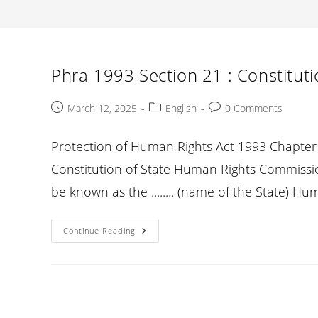
Phra 1993 Section 21 : Constitut
Post
Post
Post
March 12, 2025
English
0 Comments
published:
category:
comments:
Protection of Human Rights Act 1993 Chapter 
Constitution of State Human Rights Commissio
be known as the ........ (name of the State) 
Phra
Continue Reading
1993
Section
21
:
Constitution
Of
State
Human