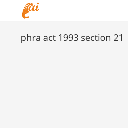
Skip
to
content
phra act 1993 section 21