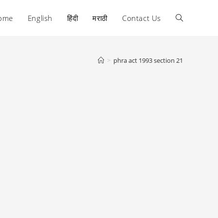
ome
English
हिंदी
मराठी
Contact Us
Toggle
website
>
phra act 1993 section 21
search