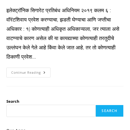
published:
category:
comments:
इलेक्ट्रॉनिक सिगारेट प्रतिबंध अधिनियम २०१९ कलम ६ :
वॉरंटशिवाय प्रवेश करण्याचा, झडती घेण्याचा आणि जप्तीचा
अधिकार : १) कोणत्याही अधिकृत अधिकाऱ्याला, जर त्याला असे
वाटण्याचे कारण असेल की या कायद्याच्या कोणत्याही तरतुदीचे
उल्लंघन केले गेले आहे किंवा केले जात आहे, तर तो कोणत्याही
ठिकाणी प्रवेश…
Peca
Continue Reading
कलम
६
:
वॉरंटशिवाय
प्रवेश
करण्याचा,
झडती
Search
घेण्याचा
आणि
SEARCH
जप्तीचा
अधिकार
: