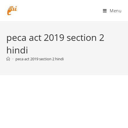
Skip
to
Menu
content
peca act 2019 section 2
hindi
>
peca act 2019 section 2 hindi