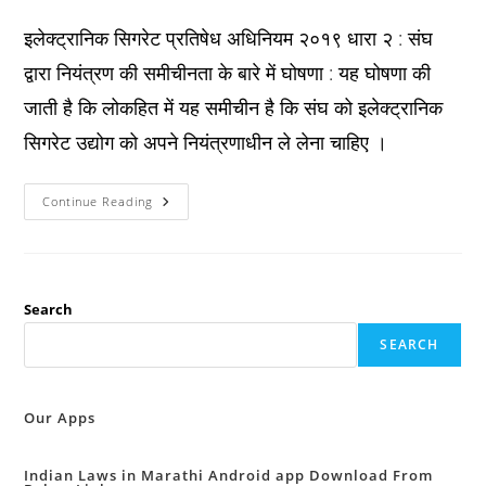
published:
category:
comments:
इलेक्ट्रानिक सिगरेट प्रतिषेध अधिनियम २०१९ धारा २ : संघ
द्वारा नियंत्रण की समीचीनता के बारे में घोषणा : यह घोषणा की
जाती है कि लोकहित में यह समीचीन है कि संघ को इलेक्ट्रानिक
सिगरेट उद्योग को अपने नियंत्रणाधीन ले लेना चाहिए ।
Peca
Continue Reading
धारा
२
:
संघ
द्वारा
नियंत्रण
की
Search
समीचीनता
के
SEARCH
बारे
में
घोषणा
:
Our Apps
Indian Laws in Marathi Android app Download From