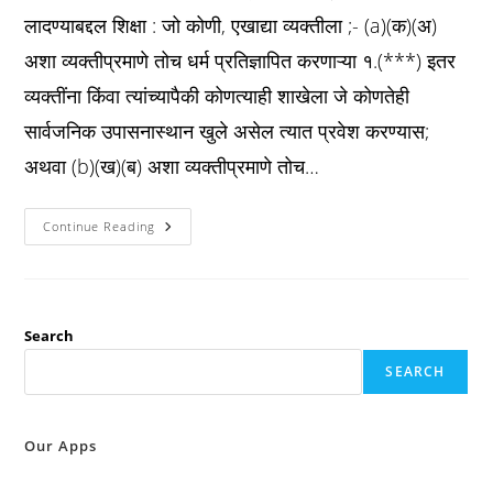
लादण्याबद्दल शिक्षा : जो कोणी, एखाद्या व्यक्तीला ;- (a)(क)(अ)
अशा व्यक्तीप्रमाणे तोच धर्म प्रतिज्ञापित करणाऱ्या १.(***) इतर
व्यक्तींना किंवा त्यांच्यापैकी कोणत्याही शाखेला जे कोणतेही
सार्वजनिक उपासनास्थान खुले असेल त्यात प्रवेश करण्यास;
अथवा (b)(ख)(ब) अशा व्यक्तीप्रमाणे तोच…
Pcr
Continue Reading
Act
कलम
३:
धार्मिक
नि:समर्थता
लादण्याबद्दल
शिक्षा
Search
:
SEARCH
Our Apps