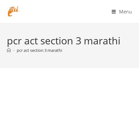
Skip
to
Menu
content
pcr act section 3 marathi
>
pcr act section 3 marathi