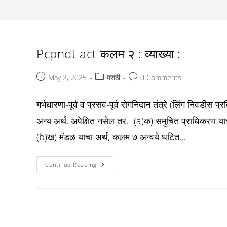
Pcpndt act कलम २ : व्याख्या :
Post
Post
Post
May 2, 2025
मराठी
0 Comments
published:
category:
comments:
गर्भधारणा-पूर्व व प्रसव-पूर्व रोगनिदान तंत्रे (लिंग निवडीस
अन्य अर्थ, अपेक्षित नसेल तर,- (a)क) समुचित प्राधिकरण य
(b)ख) मंडळ याचा अर्थ, कलम ७ अन्वये घटित…
Pcpndt
Continue Reading
Act
कलम
२
:
व्याख्या
: