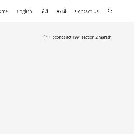
ome
English
हिंदी
मराठी
Contact Us
Toggle
website
>
pcpndt act 1994 section 2 marathi
search