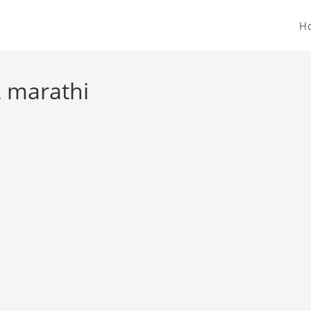
H
2 marathi