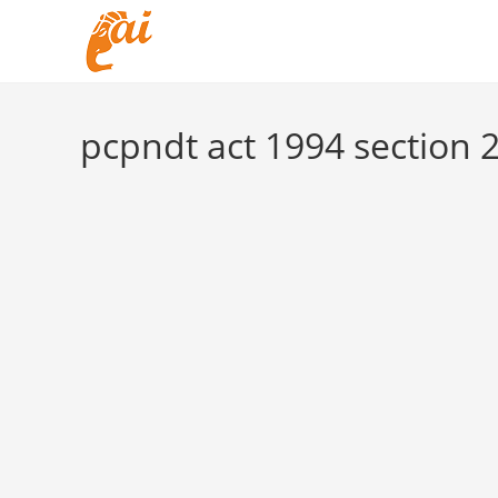
Skip
to
content
pcpndt act 1994 section 