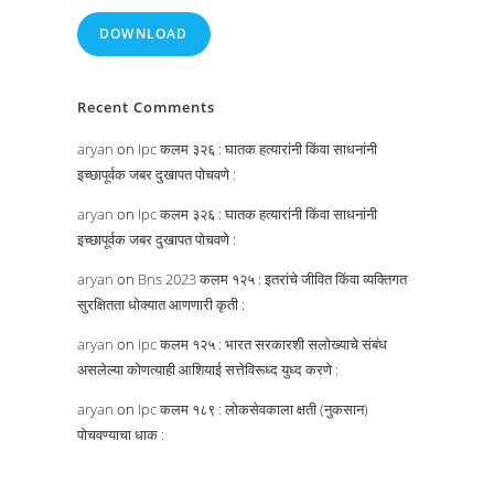
DOWNLOAD
Recent Comments
aryan
on
Ipc कलम ३२६ : घातक हत्यारांनी किंवा साधनांनी
इच्छापूर्वक जबर दुखापत पोचवणे :
aryan
on
Ipc कलम ३२६ : घातक हत्यारांनी किंवा साधनांनी
इच्छापूर्वक जबर दुखापत पोचवणे :
aryan
on
Bns 2023 कलम १२५ : इतरांचे जीवित किंवा व्यक्तिगत
सुरक्षितता धोक्यात आणणारी कृती :
aryan
on
Ipc कलम १२५ : भारत सरकारशी सलोख्याचे संबंध
असलेल्या कोणत्याही आशियाई सत्तेविरूध्द युध्द करणे :
aryan
on
Ipc कलम १८९ : लोकसेवकाला क्षती (नुकसान)
पोचवण्याचा धाक :