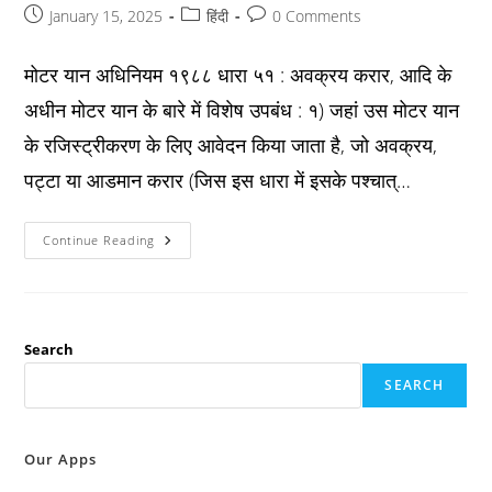
Post
Post
Post
January 15, 2025
हिंदी
0 Comments
published:
category:
comments:
मोटर यान अधिनियम १९८८ धारा ५१ : अवक्रय करार, आदि के
अधीन मोटर यान के बारे में विशेष उपबंध : १) जहां उस मोटर यान
के रजिस्ट्रीकरण के लिए आवेदन किया जाता है, जो अवक्रय,
पट्टा या आडमान करार (जिस इस धारा में इसके पश्चात्…
Mv
Continue Reading
Act
1988
धारा
५१
:
अवक्रय
करार,
Search
आदि
के
SEARCH
अधीन
मोटर
यान
के
बारे
Our Apps
में
विशेष