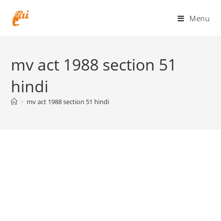
Skip
to
Menu
content
mv act 1988 section 51
hindi
>
mv act 1988 section 51 hindi