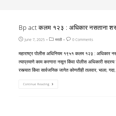
Bp act कलम १२३ : अधिकार नसताना शस्त
Post
Post
Post
June 7, 2025
मराठी
0 Comments
published:
category:
comments:
महाराष्ट्र पोलीस अधिनियम १९५१ कलम १२३ : अधिकार नसतान
त्याप्रमाणे काम करणारा नसून किंवा पोलीस अधिकारी सदस्य नस
रस्त्यात किंवा सार्वजनिक जागेत कोणतीही तलवार, भाला, गदा,
Bp
Continue Reading
Act
कलम
१२३
:
अधिकार
नसताना
शस्त्र
बाळगणे: