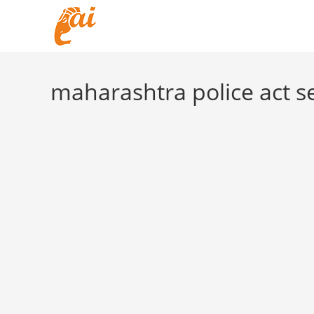
Skip
to
content
maharashtra police act s