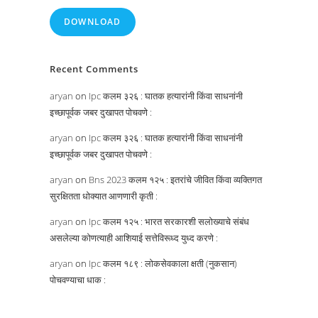
DOWNLOAD
Recent Comments
aryan
on
Ipc कलम ३२६ : घातक हत्यारांनी किंवा साधनांनी
इच्छापूर्वक जबर दुखापत पोचवणे :
aryan
on
Ipc कलम ३२६ : घातक हत्यारांनी किंवा साधनांनी
इच्छापूर्वक जबर दुखापत पोचवणे :
aryan
on
Bns 2023 कलम १२५ : इतरांचे जीवित किंवा व्यक्तिगत
सुरक्षितता धोक्यात आणणारी कृती :
aryan
on
Ipc कलम १२५ : भारत सरकारशी सलोख्याचे संबंध
असलेल्या कोणत्याही आशियाई सत्तेविरूध्द युध्द करणे :
aryan
on
Ipc कलम १८९ : लोकसेवकाला क्षती (नुकसान)
पोचवण्याचा धाक :