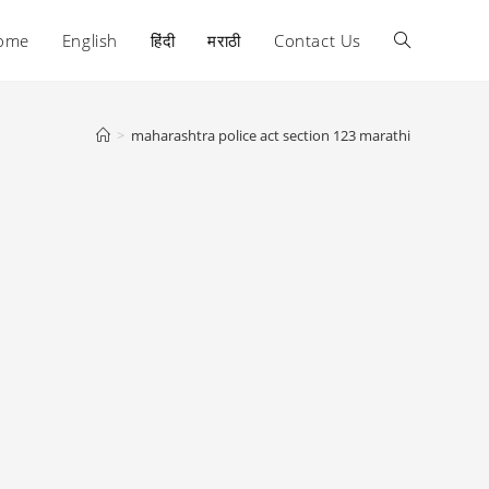
ome
English
हिंदी
मराठी
Contact Us
Toggle
website
>
maharashtra police act section 123 marathi
search