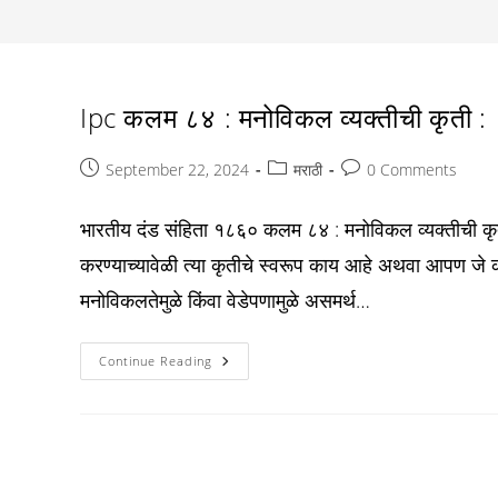
Ipc कलम ८४ : मनोविकल व्यक्तीची कृती :
Post
Post
Post
September 22, 2024
मराठी
0 Comments
published:
category:
comments:
भारतीय दंड संहिता १८६० कलम ८४ : मनोविकल व्यक्तीची क
करण्याच्यावेळी त्या कृतीचे स्वरूप काय आहे अथवा आपण जे कर
मनोविकलतेमुळे किंवा वेडेपणामुळे असमर्थ…
Ipc
Continue Reading
कलम
८४
:
मनोविकल
व्यक्तीची
कृती
: