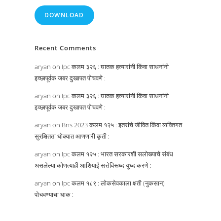
DOWNLOAD
Recent Comments
aryan
on
Ipc कलम ३२६ : घातक हत्यारांनी किंवा साधनांनी
इच्छापूर्वक जबर दुखापत पोचवणे :
aryan
on
Ipc कलम ३२६ : घातक हत्यारांनी किंवा साधनांनी
इच्छापूर्वक जबर दुखापत पोचवणे :
aryan
on
Bns 2023 कलम १२५ : इतरांचे जीवित किंवा व्यक्तिगत
सुरक्षितता धोक्यात आणणारी कृती :
aryan
on
Ipc कलम १२५ : भारत सरकारशी सलोख्याचे संबंध
असलेल्या कोणत्याही आशियाई सत्तेविरूध्द युध्द करणे :
aryan
on
Ipc कलम १८९ : लोकसेवकाला क्षती (नुकसान)
पोचवण्याचा धाक :