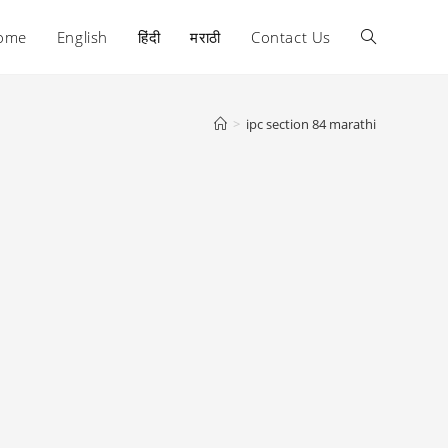
ome
English
हिंदी
मराठी
Contact Us
Toggle
website
>
ipc section 84 marathi
search