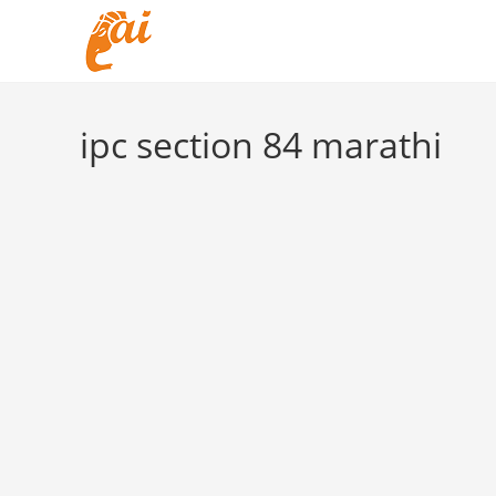
Skip
to
content
ipc section 84 marathi