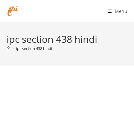
Skip
to
Menu
content
ipc section 438 hindi
>
ipc section 438 hindi