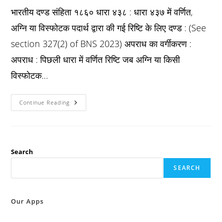
भारतीय दण्ड संहिता १८६० धारा ४३८ : धारा ४३७ में वर्णित,
अग्नि या विस्फोटक पदार्थ द्वारा की गई रिष्टि के लिए दण्ड : (See
section 327(2) of BNS 2023) अपराध का वर्गीकरण :
अपराध : पिछली धारा में वर्णित रिष्टि जब अग्नि या किसी
विस्फोटक…
Ipc
Continue Reading
धारा
४३८
:
धारा
४३७
में
वर्णित,
Search
अग्नि
या
SEARCH
विस्फोटक
पदार्थ
द्वारा
की
गई
Our Apps
रिष्टि
के
लिए