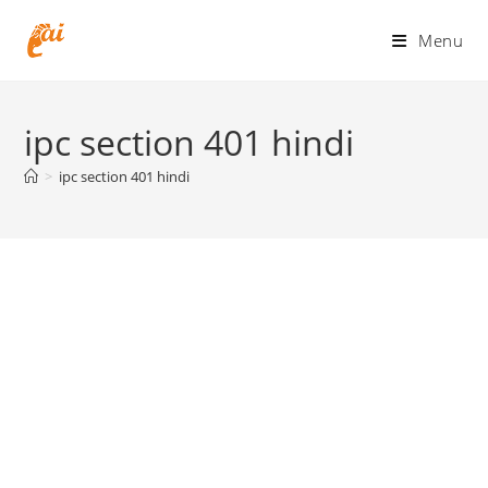
Skip
to
Menu
content
ipc section 401 hindi
>
ipc section 401 hindi