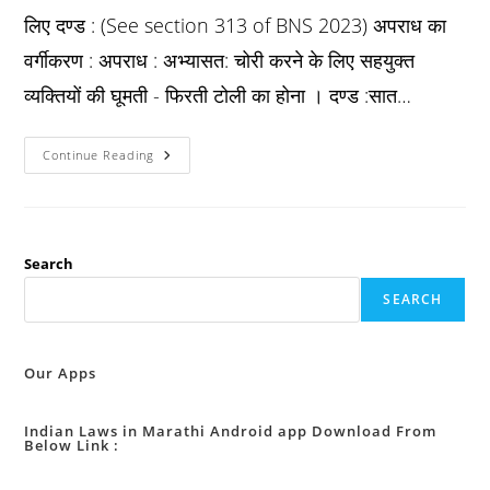
लिए दण्ड : (See section 313 of BNS 2023) अपराध का
वर्गीकरण : अपराध : अभ्यासत: चोरी करने के लिए सहयुक्त
व्यक्तियों की घूमती - फिरती टोली का होना । दण्ड :सात…
Ipc
Continue Reading
धारा
४०१
:
चोरों
की
टोली
का
Search
होने
के
SEARCH
लिए
दण्ड
:
Our Apps
Indian Laws in Marathi Android app Download From
Below Link :