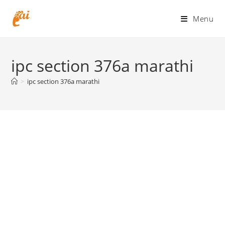
Skip
to
Menu
content
ipc section 376a marathi
>
ipc section 376a marathi