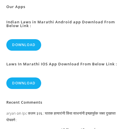
वनस्पतीवत
अवस्था
Our Apps
होण्यात
पर्यवसान
होणे
यासाठी
Indian Laws in Marathi Android app Download From
Below Link :
शिक्षा
:
DOWNLOAD
Laws In Marathi IOS App Download From Below Link :
DOWNLOAD
Recent Comments
aryan
on
Ipc कलम ३२६ : घातक हत्यारांनी किंवा साधनांनी इच्छापूर्वक जबर दुखापत
पोचवणे :