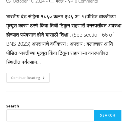
Post
Post
Post
October 10, 2024
मराठी
0 Comments
published:
category:
comments:
भारतीय दंड संहिता १८६० कलम ३७६-अ: १.(पीडित व्यक्तीच्या
मृत्यूस कारण ठरणे किंवा तिची टिकून राहणारी वनस्पतीवत अवस्था
होण्यात पर्यवसान होणे यासाठी शिक्षा : (See section 66 of
BNS 2023) अपराधाचे वर्गीकरण : अपराध : बलात्कार आणि
पीडित व्यक्तीच्या मृत्यूत किंवा टिकून राहाणाऱ्या वनस्पतीवत
स्थितीत पर्यवसान…
Ipc
Continue Reading
कलम
३७६-
अ:
पीडित
व्यक्तीच्या
मृत्यूस
कारण
Search
ठरणे
किंवा
SEARCH
तिची
टिकून
राहणारी