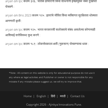
aryan
on
Ipc कलम ३२६ : घातक हत्यारांनी किंवा साधनांनी इच्छापूर्वक जबर दुखापत
पोचवणे :
aryan
on
Bns 2023 कलम १२५ : इतरांचे जीवित किंवा व्यक्तिगत सुरक्षितता धोक्यात
आणणारी कृती :
aryan
on
Ipc कलम १२५ : भारत सरकारशी सलोख्याचे संबंध असलेल्या कोणत्याही
आशियाई सत्तेविरूध्द युध्द करणे :
aryan
on
Ipc कलम १८९ : लोकसेवकाला क्षती (नुकसान) पोचवण्याचा धाक :
*Note : All content on this website is only for educational purpose do not use it
any where as legal activities and Publisher or owner is not responsible for any
mistake if any mistake please suggest us. we will try to improve that.
Home
English
हिंदी
मराठी
Contact Us
Copyright 2026 - Ajinkya Innovations Pune.