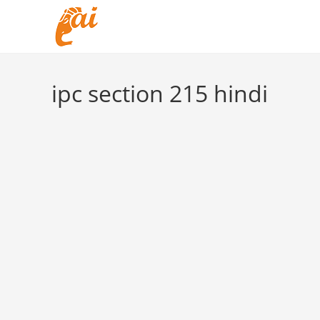
Skip
to
content
ipc section 215 hindi