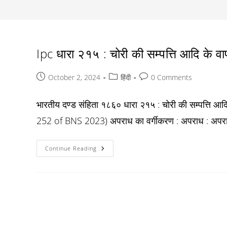
Ipc धारा २१५ : चोरी की सम्पत्ति आदि के वा
Post
Post
Post
October 2, 2024
हिंदी
0 Comments
published:
category:
comments:
भारतीय दण्ड संहिता १८६० धारा २१५ : चोरी की सम्पत्ति आद
252 of BNS 2023) अपराध का वर्गीकरण : अपराध : अपराधी
Ipc
Continue Reading
धारा
२१५
:
चोरी
की
सम्पत्ति
आदि
के
वापस
लेने
में