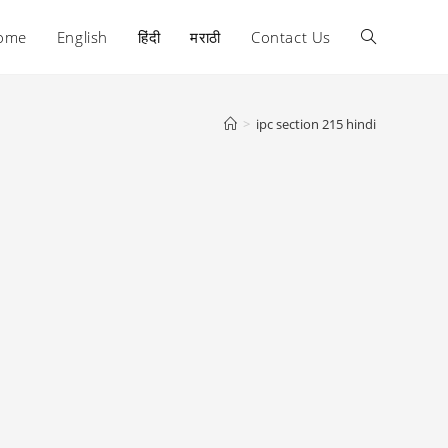
ome
English
हिंदी
मराठी
Contact Us
Toggle
website
>
ipc section 215 hindi
search