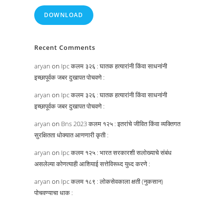
DOWNLOAD
Recent Comments
aryan
on
Ipc कलम ३२६ : घातक हत्यारांनी किंवा साधनांनी
इच्छापूर्वक जबर दुखापत पोचवणे :
aryan
on
Ipc कलम ३२६ : घातक हत्यारांनी किंवा साधनांनी
इच्छापूर्वक जबर दुखापत पोचवणे :
aryan
on
Bns 2023 कलम १२५ : इतरांचे जीवित किंवा व्यक्तिगत
सुरक्षितता धोक्यात आणणारी कृती :
aryan
on
Ipc कलम १२५ : भारत सरकारशी सलोख्याचे संबंध
असलेल्या कोणत्याही आशियाई सत्तेविरूध्द युध्द करणे :
aryan
on
Ipc कलम १८९ : लोकसेवकाला क्षती (नुकसान)
पोचवण्याचा धाक :