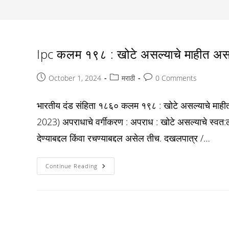
Ipc कलम १९८ : खोटे असल्याचे माहीत असले
Post
Post
Post
October 1, 2024
मराठी
0 Comments
published:
category:
comments:
भारतीय दंड संहिता १८६० कलम १९८ : खोटे असल्याचे माही
2023) अपराधाचे वर्गीकरण : अपराध : खोटे असल्याचे स्वत:ला 
देण्याबद्दल किंवा रचण्याबद्दल असेल तीच. दखलपात्र /…
Ipc
Continue Reading
कलम
१९८
:
खोटे
असल्याचे
माहीत
असलेले
प्रमाणपत्र