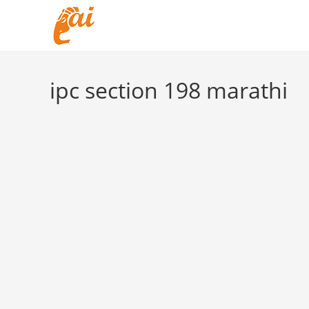
Skip
to
content
ipc section 198 marathi