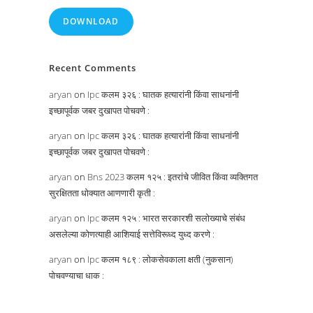
DOWNLOAD
Recent Comments
aryan
on
Ipc कलम ३२६ : घातक हत्यारांनी किंवा साधनांनी
इच्छापूर्वक जबर दुखापत पोचवणे :
aryan
on
Ipc कलम ३२६ : घातक हत्यारांनी किंवा साधनांनी
इच्छापूर्वक जबर दुखापत पोचवणे :
aryan
on
Bns 2023 कलम १२५ : इतरांचे जीवित किंवा व्यक्तिगत
सुरक्षितता धोक्यात आणणारी कृती :
aryan
on
Ipc कलम १२५ : भारत सरकारशी सलोख्याचे संबंध
असलेल्या कोणत्याही आशियाई सत्तेविरूध्द युध्द करणे :
aryan
on
Ipc कलम १८९ : लोकसेवकाला क्षती (नुकसान)
पोचवण्याचा धाक :