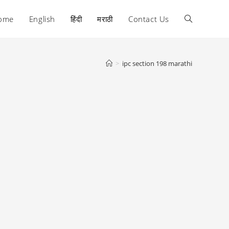
ome
English
हिंदी
मराठी
Contact Us
Toggle
website
>
ipc section 198 marathi
search