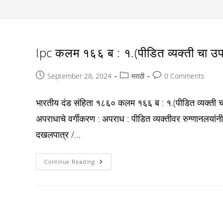
Ipc कलम १६६ ब : १.(पीडित व्यक्ती चा उपचा
Post
Post
Post
September 28, 2024
मराठी
0 Comments
published:
category:
comments:
भारतीय दंड संहिता १८६० कलम १६६ ब : १.(पीडित व्यक्ती
अपराधाचे वर्गीकरण : अपराध : पीडित व्यक्तीवर रुग्णानलयांनी उ
दखलपात्र /…
Ipc
Continue Reading
कलम
१६६
ब
:
१.
(पीडित
व्यक्ती
चा