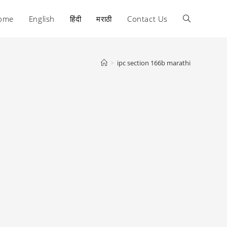
ome
English
हिंदी
मराठी
Contact Us
Toggle
website
>
ipc section 166b marathi
search