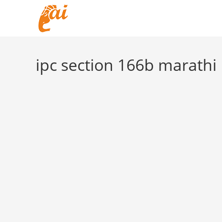
Skip
to
content
ipc section 166b marathi