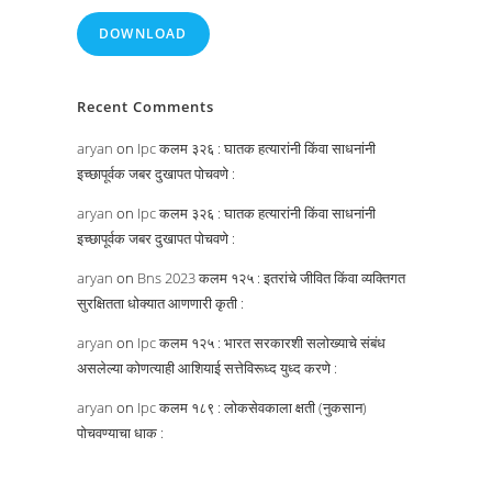
DOWNLOAD
Recent Comments
aryan
on
Ipc कलम ३२६ : घातक हत्यारांनी किंवा साधनांनी
इच्छापूर्वक जबर दुखापत पोचवणे :
aryan
on
Ipc कलम ३२६ : घातक हत्यारांनी किंवा साधनांनी
इच्छापूर्वक जबर दुखापत पोचवणे :
aryan
on
Bns 2023 कलम १२५ : इतरांचे जीवित किंवा व्यक्तिगत
सुरक्षितता धोक्यात आणणारी कृती :
aryan
on
Ipc कलम १२५ : भारत सरकारशी सलोख्याचे संबंध
असलेल्या कोणत्याही आशियाई सत्तेविरूध्द युध्द करणे :
aryan
on
Ipc कलम १८९ : लोकसेवकाला क्षती (नुकसान)
पोचवण्याचा धाक :