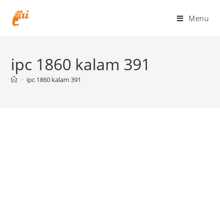
Skip
to
Menu
content
ipc 1860 kalam 391
>
ipc 1860 kalam 391