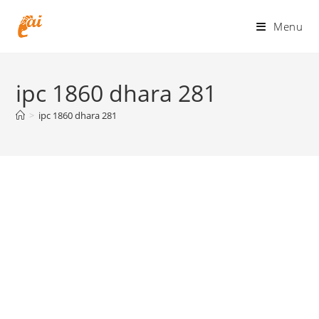
Skip
to
Menu
content
ipc 1860 dhara 281
>
ipc 1860 dhara 281