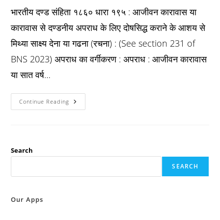
भारतीय दण्ड संहिता १८६० धारा १९५ : आजीवन कारावास या
कारावास से दण्डनीय अपराध के लिए दोषसिद्ध कराने के आशय से
मिथ्या साक्ष्य देना या गढना (रचना) : (See section 231 of
BNS 2023) अपराध का वर्गीकरण : अपराध : आजीवन कारावास
या सात वर्ष…
Ipc
Continue Reading
धारा
१९५
:
आजीवन
कारावास
या
कारावास
Search
से
दण्डनीय
SEARCH
अपराध
के
लिए
दोषसिद्ध
कराने
Our Apps
के
आशय
से