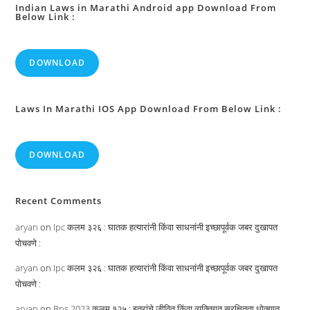
मिथ्या
Indian Laws in Marathi Android app Download From
Below Link :
साक्ष्य
देना
या
गढना
(रचना)
DOWNLOAD
:
Laws In Marathi IOS App Download From Below Link :
DOWNLOAD
Recent Comments
aryan
on
Ipc कलम ३२६ : घातक हत्यारांनी किंवा साधनांनी इच्छापूर्वक जबर दुखापत
पोचवणे :
aryan
on
Ipc कलम ३२६ : घातक हत्यारांनी किंवा साधनांनी इच्छापूर्वक जबर दुखापत
पोचवणे :
aryan
on
Bns 2023 कलम १२५ : इतरांचे जीवित किंवा व्यक्तिगत सुरक्षितता धोक्यात