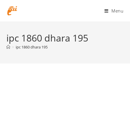
Skip
to
Menu
content
ipc 1860 dhara 195
>
ipc 1860 dhara 195