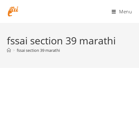
Skip
to
Menu
content
fssai section 39 marathi
>
fssai section 39 marathi