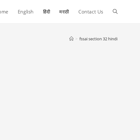
ome
English
हिंदी
मराठी
Contact Us
Toggle
website
>
fssai section 32 hindi
search