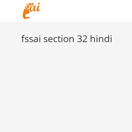
Skip
to
content
fssai section 32 hindi