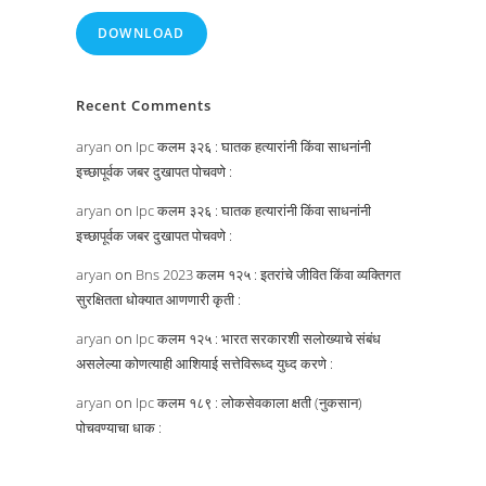
DOWNLOAD
Recent Comments
aryan
on
Ipc कलम ३२६ : घातक हत्यारांनी किंवा साधनांनी
इच्छापूर्वक जबर दुखापत पोचवणे :
aryan
on
Ipc कलम ३२६ : घातक हत्यारांनी किंवा साधनांनी
इच्छापूर्वक जबर दुखापत पोचवणे :
aryan
on
Bns 2023 कलम १२५ : इतरांचे जीवित किंवा व्यक्तिगत
सुरक्षितता धोक्यात आणणारी कृती :
aryan
on
Ipc कलम १२५ : भारत सरकारशी सलोख्याचे संबंध
असलेल्या कोणत्याही आशियाई सत्तेविरूध्द युध्द करणे :
aryan
on
Ipc कलम १८९ : लोकसेवकाला क्षती (नुकसान)
पोचवण्याचा धाक :