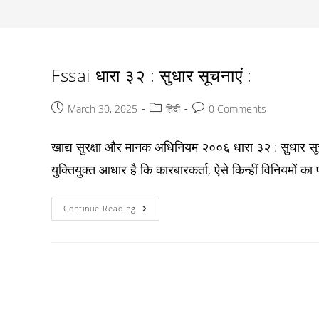
Fssai धारा ३२ : सुधार सूचनाएं :
Post
Post
Post
March 30, 2025
हिंदी
0 Comments
published:
category:
comments:
खाद्य सुरक्षा और मानक अधिनियम २००६ धारा ३२ : सुधार सू
युक्तियुक्त आधार है कि कारबारकर्ता, ऐसे किन्हीं विनियमों क
Fssai
Continue Reading
धारा
३२
:
सुधार
सूचनाएं
: