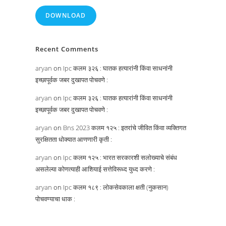
DOWNLOAD
Recent Comments
aryan
on
Ipc कलम ३२६ : घातक हत्यारांनी किंवा साधनांनी
इच्छापूर्वक जबर दुखापत पोचवणे :
aryan
on
Ipc कलम ३२६ : घातक हत्यारांनी किंवा साधनांनी
इच्छापूर्वक जबर दुखापत पोचवणे :
aryan
on
Bns 2023 कलम १२५ : इतरांचे जीवित किंवा व्यक्तिगत
सुरक्षितता धोक्यात आणणारी कृती :
aryan
on
Ipc कलम १२५ : भारत सरकारशी सलोख्याचे संबंध
असलेल्या कोणत्याही आशियाई सत्तेविरूध्द युध्द करणे :
aryan
on
Ipc कलम १८९ : लोकसेवकाला क्षती (नुकसान)
पोचवण्याचा धाक :