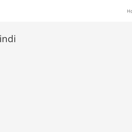
H
indi