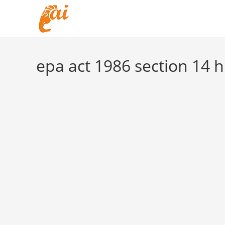
Skip
to
content
epa act 1986 section 14 h