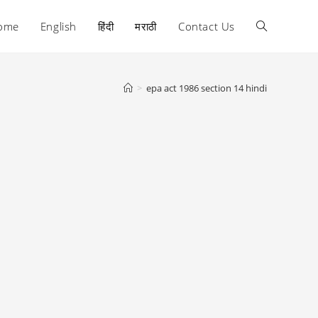
ome
English
हिंदी
मराठी
Contact Us
Toggle
website
>
epa act 1986 section 14 hindi
search