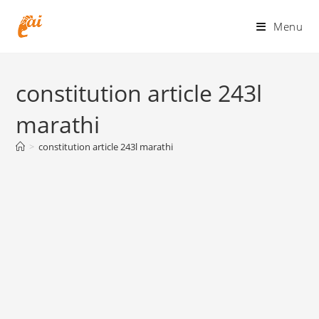
Skip
to
Menu
content
constitution article 243l
marathi
>
constitution article 243l marathi