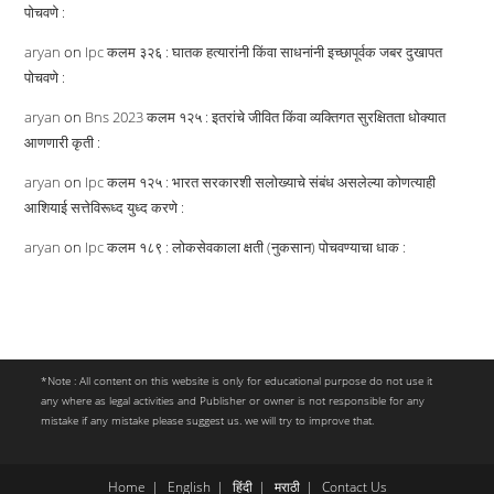
पोचवणे :
aryan
on
Ipc कलम ३२६ : घातक हत्यारांनी किंवा साधनांनी इच्छापूर्वक जबर दुखापत
पोचवणे :
aryan
on
Bns 2023 कलम १२५ : इतरांचे जीवित किंवा व्यक्तिगत सुरक्षितता धोक्यात
आणणारी कृती :
aryan
on
Ipc कलम १२५ : भारत सरकारशी सलोख्याचे संबंध असलेल्या कोणत्याही
आशियाई सत्तेविरूध्द युध्द करणे :
aryan
on
Ipc कलम १८९ : लोकसेवकाला क्षती (नुकसान) पोचवण्याचा धाक :
*Note : All content on this website is only for educational purpose do not use it
any where as legal activities and Publisher or owner is not responsible for any
mistake if any mistake please suggest us. we will try to improve that.
Home
English
हिंदी
मराठी
Contact Us