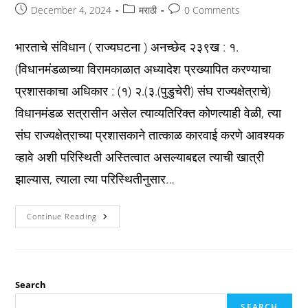
Post
Post
Post
December 4, 2024
मराठी
0 Comments
published:
category:
comments:
भारताचे संविधान ( राज्यघटना ) अनच्छेद २३९ख : १.
(विधानमंडळाच्या विरामकाळात अध्यादेश प्रख्यापित करण्याचा
प्रशासकाचा अधिकार : (१) २.(३.(पुडुचेरी) संघ राज्यक्षेत्राचे)
विधानमंडळ सत्रासीन असेल त्याव्यतिरिक्त कोणत्याही वेळी, त्या
संघ राज्यक्षेत्राच्या प्रशासकाने तात्काळ कारवाई करणे आवश्यक
व्हावे अशी परिस्थिती अस्तित्वात असल्याबद्दल त्याची खात्री
झाल्यास, त्याला त्या परिस्थितीनुसार…
Constitution
Continue Reading
अनच्छेद
२३९ख
:
विधानमंडळाच्या
विरामकाळात
अध्यादेश
प्रख्यापित
Search
करण्याचा
प्रशासकाचा
SEARCH