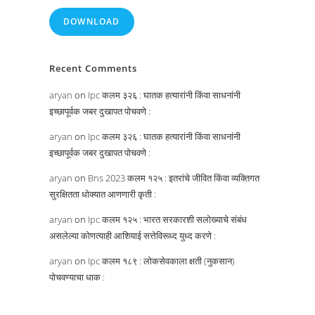
DOWNLOAD
Recent Comments
aryan
on
Ipc कलम ३२६ : घातक हत्यारांनी किंवा साधनांनी
इच्छापूर्वक जबर दुखापत पोचवणे :
aryan
on
Ipc कलम ३२६ : घातक हत्यारांनी किंवा साधनांनी
इच्छापूर्वक जबर दुखापत पोचवणे :
aryan
on
Bns 2023 कलम १२५ : इतरांचे जीवित किंवा व्यक्तिगत
सुरक्षितता धोक्यात आणणारी कृती :
aryan
on
Ipc कलम १२५ : भारत सरकारशी सलोख्याचे संबंध
असलेल्या कोणत्याही आशियाई सत्तेविरूध्द युध्द करणे :
aryan
on
Ipc कलम १८९ : लोकसेवकाला क्षती (नुकसान)
पोचवण्याचा धाक :