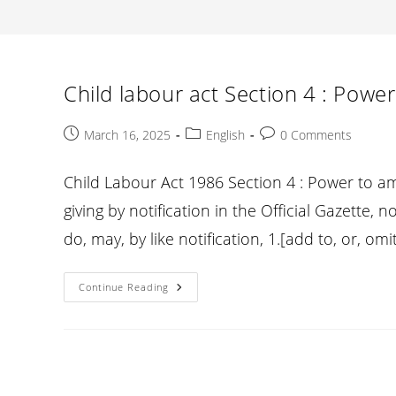
Child labour act Section 4 : Powe
Post
Post
Post
March 16, 2025
English
0 Comments
published:
category:
comments:
Child Labour Act 1986 Section 4 : Power to a
giving by notification in the Official Gazette, 
do, may, by like notification, 1.[add to, or, om
Child
Continue Reading
Labour
Act
Section
4
:
Power
To
Amend