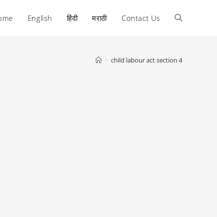
ome
English
हिंदी
मराठी
Contact Us
Toggle
website
>
child labour act section 4
search