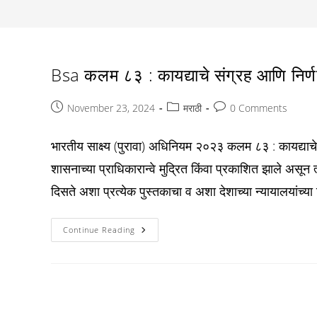
Bsa कलम ८३ : कायद्याचे संग्रह आणि निर्णय
Post
Post
Post
November 23, 2024
मराठी
0 Comments
published:
category:
comments:
भारतीय साक्ष्य (पुरावा) अधिनियम २०२३ कलम ८३ : कायद्याचे स
शासनाच्या प्राधिकारान्वे मुद्रित किंवा प्रकाशित झाले असून त्
दिसते अशा प्रत्येक पुस्तकाचा व अशा देशाच्या न्यायालयांच्या नि
Bsa
Continue Reading
कलम
८३
:
कायद्याचे
संग्रह
आणि
निर्णय
या