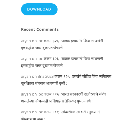
DOWNLOAD
Recent Comments
aryan
on
Ipc कलम ३२६ : घातक हत्यारांनी किंवा साधनांनी
इच्छापूर्वक जबर दुखापत पोचवणे :
aryan
on
Ipc कलम ३२६ : घातक हत्यारांनी किंवा साधनांनी
इच्छापूर्वक जबर दुखापत पोचवणे :
aryan
on
Bns 2023 कलम १२५ : इतरांचे जीवित किंवा व्यक्तिगत
सुरक्षितता धोक्यात आणणारी कृती :
aryan
on
Ipc कलम १२५ : भारत सरकारशी सलोख्याचे संबंध
असलेल्या कोणत्याही आशियाई सत्तेविरूध्द युध्द करणे :
aryan
on
Ipc कलम १८९ : लोकसेवकाला क्षती (नुकसान)
पोचवण्याचा धाक :