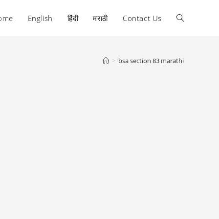
ome
English
हिंदी
मराठी
Contact Us
Toggle
website
>
bsa section 83 marathi
search