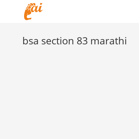
Skip
to
content
bsa section 83 marathi