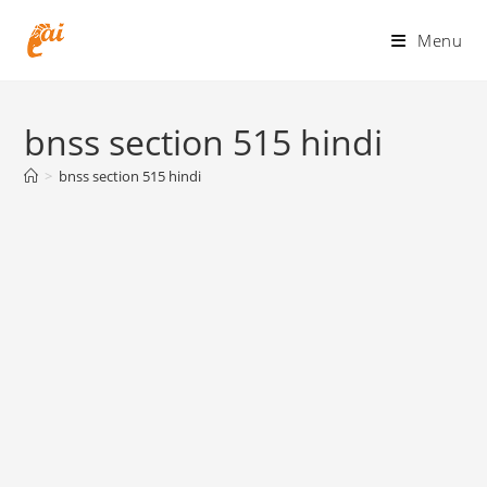
Skip
to
Menu
content
bnss section 515 hindi
>
bnss section 515 hindi