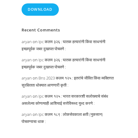
DOWNLOAD
Recent Comments
aryan
on
Ipc कलम ३२६ : घातक हत्यारांनी किंवा साधनांनी
इच्छापूर्वक जबर दुखापत पोचवणे :
aryan
on
Ipc कलम ३२६ : घातक हत्यारांनी किंवा साधनांनी
इच्छापूर्वक जबर दुखापत पोचवणे :
aryan
on
Bns 2023 कलम १२५ : इतरांचे जीवित किंवा व्यक्तिगत
सुरक्षितता धोक्यात आणणारी कृती :
aryan
on
Ipc कलम १२५ : भारत सरकारशी सलोख्याचे संबंध
असलेल्या कोणत्याही आशियाई सत्तेविरूध्द युध्द करणे :
aryan
on
Ipc कलम १८९ : लोकसेवकाला क्षती (नुकसान)
पोचवण्याचा धाक :