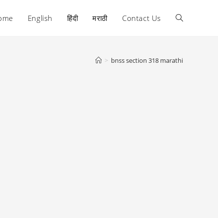
ome
English
हिंदी
मराठी
Contact Us
Toggle
website
>
bnss section 318 marathi
search