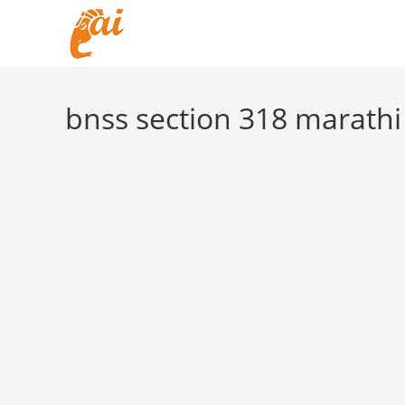
Skip
to
content
bnss section 318 marathi