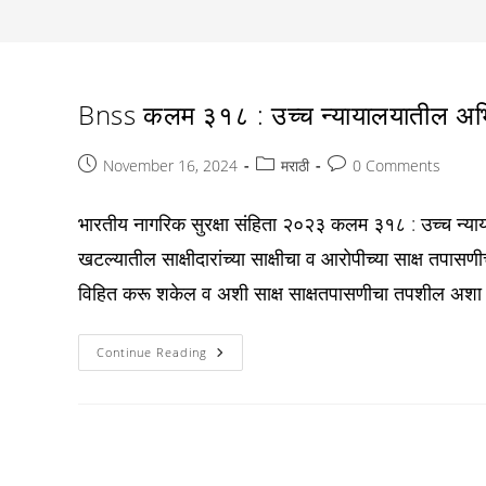
Bnss कलम ३१८ : उच्च न्यायालयातील अभ
Post
Post
Post
November 16, 2024
मराठी
0 Comments
published:
category:
comments:
भारतीय नागरिक सुरक्षा संहिता २०२३ कलम ३१८ : उच्च न्याया
खटल्यातील साक्षीदारांच्या साक्षीचा व आरोपीच्या साक्ष तपासण
विहित करू शकेल व अशी साक्ष साक्षतपासणीचा तपशील अशा
Bnss
Continue Reading
कलम
३१८
:
उच्च
न्यायालयातील
अभिलेख
: