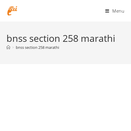
Skip
to
Menu
content
bnss section 258 marathi
>
bnss section 258 marathi