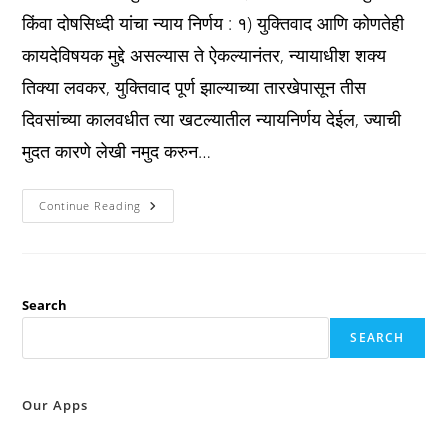
किंवा दोषसिध्दी यांचा न्याय निर्णय : १) युक्तिवाद आणि कोणतेही
कायदेविषयक मुद्दे असल्यास ते ऐकल्यानंतर, न्यायाधीश शक्य
तिक्या लवकर, युक्तिवाद पूर्ण झाल्याच्या तारखेपासून तीस
दिवसांच्या कालवधीत त्या खटल्यातील न्यायनिर्णय देईल, ज्याची
मुदत कारणे लेखी नमुद करुन…
Bnss
Continue Reading
कलम
२५८
:
दोषमुक्ती
किंवा
दोषसिध्दी
यांचा
Search
न्याय
निर्णय
SEARCH
:
Our Apps