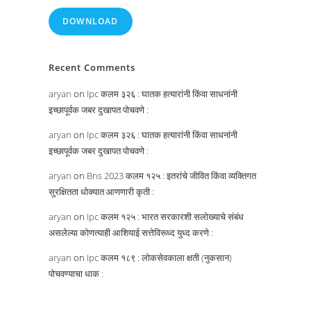
DOWNLOAD
Recent Comments
aryan
on
Ipc कलम ३२६ : घातक हत्यारांनी किंवा साधनांनी
इच्छापूर्वक जबर दुखापत पोचवणे :
aryan
on
Ipc कलम ३२६ : घातक हत्यारांनी किंवा साधनांनी
इच्छापूर्वक जबर दुखापत पोचवणे :
aryan
on
Bns 2023 कलम १२५ : इतरांचे जीवित किंवा व्यक्तिगत
सुरक्षितता धोक्यात आणणारी कृती :
aryan
on
Ipc कलम १२५ : भारत सरकारशी सलोख्याचे संबंध
असलेल्या कोणत्याही आशियाई सत्तेविरूध्द युध्द करणे :
aryan
on
Ipc कलम १८९ : लोकसेवकाला क्षती (नुकसान)
पोचवण्याचा धाक :