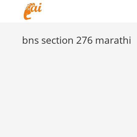
Skip
to
content
bns section 276 marathi