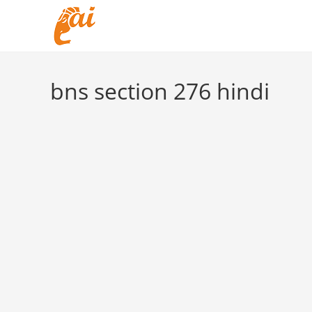
Skip
to
content
bns section 276 hindi