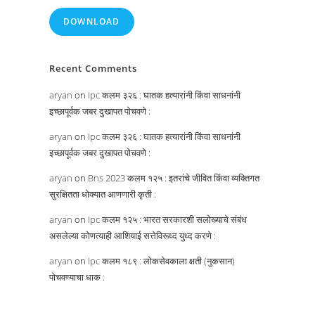
DOWNLOAD
Recent Comments
aryan
on
Ipc कलम ३२६ : घातक हत्यारांनी किंवा साधनांनी
इच्छापूर्वक जबर दुखापत पोचवणे :
aryan
on
Ipc कलम ३२६ : घातक हत्यारांनी किंवा साधनांनी
इच्छापूर्वक जबर दुखापत पोचवणे :
aryan
on
Bns 2023 कलम १२५ : इतरांचे जीवित किंवा व्यक्तिगत
सुरक्षितता धोक्यात आणणारी कृती :
aryan
on
Ipc कलम १२५ : भारत सरकारशी सलोख्याचे संबंध
असलेल्या कोणत्याही आशियाई सत्तेविरूध्द युध्द करणे :
aryan
on
Ipc कलम १८९ : लोकसेवकाला क्षती (नुकसान)
पोचवण्याचा धाक :