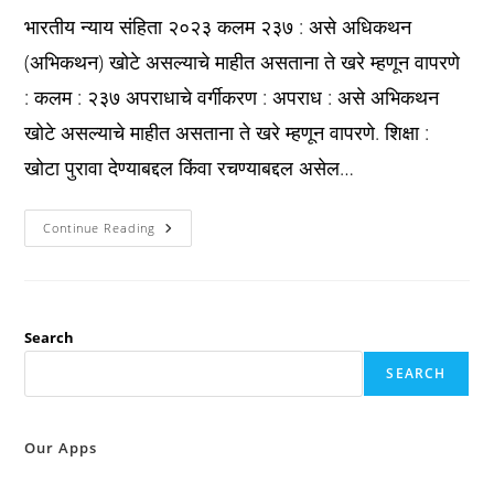
भारतीय न्याय संहिता २०२३ कलम २३७ : असे अधिकथन
(अभिकथन) खोटे असल्याचे माहीत असताना ते खरे म्हणून वापरणे
: कलम : २३७ अपराधाचे वर्गीकरण : अपराध : असे अभिकथन
खोटे असल्याचे माहीत असताना ते खरे म्हणून वापरणे. शिक्षा :
खोटा पुरावा देण्याबद्दल किंवा रचण्याबद्दल असेल…
Bns
Continue Reading
2023
कलम
२३७
:
असे
अधिकथन
(अभिकथन)
Search
खोटे
असल्याचे
SEARCH
माहीत
असताना
ते
खरे
म्हणून
Our Apps
वापरणे
: