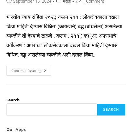
Post
Post
Post
September 15, 2024
मराठी
1 Comment
published:
category:
comments:
भारतीय न्याय संहिता २०२३ कलम २११ : लोकसेवकाला दखल
किंवा माहिती देण्यास विधित: (कायद्याने) बद्ध (बांधलेला) असलेल्या
व्यक्तीने ती देण्याचे टाळणे : कलम : २११ ( क) (अ) अपराधाचे
वर्गीकरण : अपराध : लोकसेवकाला दखल किंवा माहिती देण्यास
विधित: बद्ध असलेल्या व्यक्तीने अशी दखल किंवा…
Bns
Continue Reading
2023
कलम
२११
:
लोकसेवकाला
दखल
किंवा
Search
माहिती
देण्यास
SEARCH
विधित:
(कायद्याने)
बद्ध
(बांधलेला)
असलेल्या
Our Apps