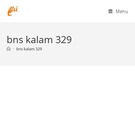
Skip
to
Menu
content
bns kalam 329
>
bns kalam 329