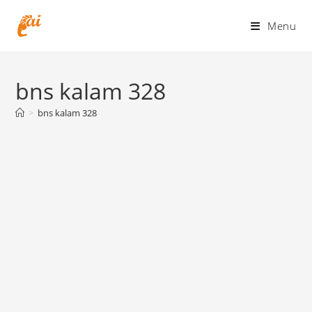
Skip
to
Menu
content
bns kalam 328
>
bns kalam 328