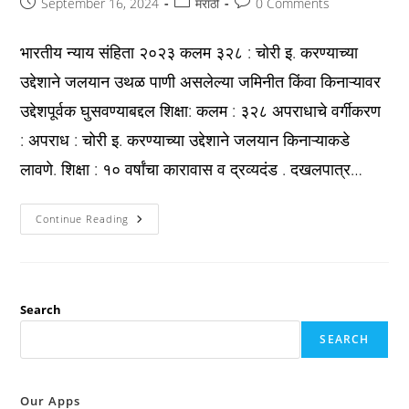
Post
Post
Post
September 16, 2024
मराठी
0 Comments
published:
category:
comments:
भारतीय न्याय संहिता २०२३ कलम ३२८ : चोरी इ. करण्याच्या
उद्देशाने जलयान उथळ पाणी असलेल्या जमिनीत किंवा किनाऱ्यावर
उद्देशपूर्वक घुसवण्याबद्दल शिक्षा: कलम : ३२८ अपराधाचे वर्गीकरण
: अपराध : चोरी इ. करण्याच्या उद्देशाने जलयान किनाऱ्याकडे
लावणे. शिक्षा : १० वर्षांचा कारावास व द्रव्यदंड . दखलपात्र…
Bns
Continue Reading
2023
कलम
३२८
:
चोरी
इ.
करण्याच्या
Search
उद्देशाने
जलयान
SEARCH
उथळ
पाणी
असलेल्या
जमिनीत
किंवा
Our Apps