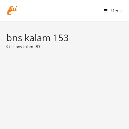
Skip
to
Menu
content
bns kalam 153
>
bns kalam 153