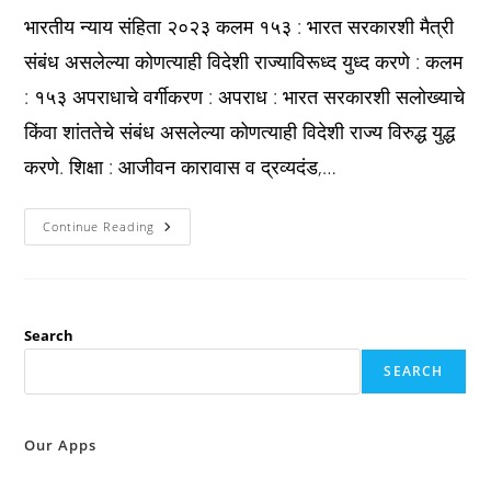
भारतीय न्याय संहिता २०२३ कलम १५३ : भारत सरकारशी मैत्री
संबंध असलेल्या कोणत्याही विदेशी राज्याविरूध्द युध्द करणे : कलम
: १५३ अपराधाचे वर्गीकरण : अपराध : भारत सरकारशी सलोख्याचे
किंवा शांततेचे संबंध असलेल्या कोणत्याही विदेशी राज्य विरुद्ध युद्ध
करणे. शिक्षा : आजीवन कारावास व द्रव्यदंड,…
Bns
Continue Reading
2023
कलम
१५३
:
भारत
सरकारशी
मैत्री
Search
संबंध
असलेल्या
SEARCH
कोणत्याही
विदेशी
राज्याविरूध्द
युध्द
करणे
Our Apps
: