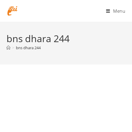
Skip
to
Menu
content
bns dhara 244
>
bns dhara 244