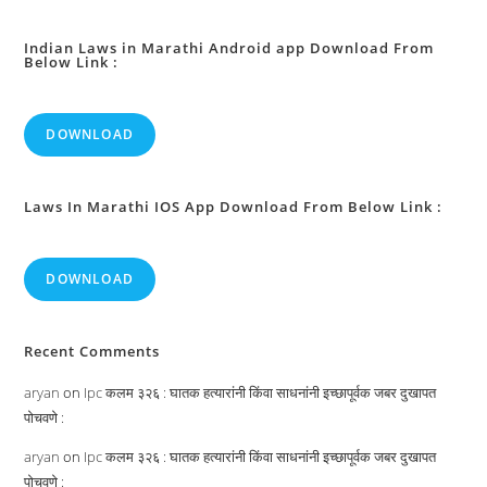
अभिगृहीत
किए
जाने
से
Indian Laws in Marathi Android app Download From
Below Link :
निवारित
(रोकने)
करने
के
कपटपूर्वक
DOWNLOAD
दावा
:
Laws In Marathi IOS App Download From Below Link :
DOWNLOAD
Recent Comments
aryan
on
Ipc कलम ३२६ : घातक हत्यारांनी किंवा साधनांनी इच्छापूर्वक जबर दुखापत
पोचवणे :
aryan
on
Ipc कलम ३२६ : घातक हत्यारांनी किंवा साधनांनी इच्छापूर्वक जबर दुखापत
पोचवणे :