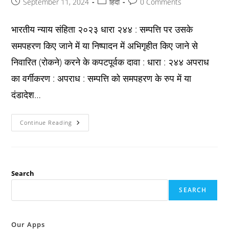
Post
Post
Post
September 11, 2024
हिंदी
0 Comments
published:
category:
comments:
भारतीय न्याय संहिता २०२३ धारा २४४ : सम्पत्ति पर उसके
समपहरण किए जाने में या निष्पादन में अभिगृहीत किए जाने से
निवारित (रोकने) करने के कपटपूर्वक दावा : धारा : २४४ अपराध
का वर्गीकरण : अपराध : सम्पत्ति को समपहरण के रुप में या
दंडादेश…
Bns
Continue Reading
2023
धारा
२४४
:
सम्पत्ति
पर
उसके
Search
समपहरण
किए
SEARCH
जाने
में
या
निष्पादन
में
Our Apps