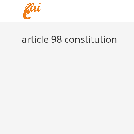
Skip
to
content
article 98 constitution