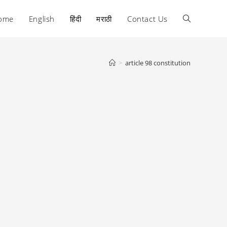
ome
English
हिंदी
मराठी
Contact Us
Toggle
website
>
article 98 constitution
search