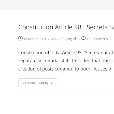
Constitution Article 98 : Secretari
Post
Post
Post
November 29, 2024
English
0 Comments
published:
category:
comments:
Constitution of India Article 98 : Secretariat 
separate secretarial staff: Provided that nothi
creation of posts common to both Houses of 
Constitution
Continue Reading
Article
98
:
Secretariat
Of
Parliament
: