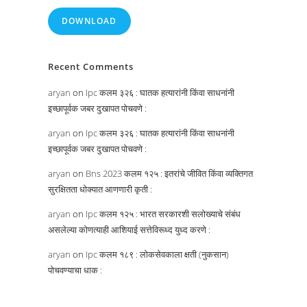
DOWNLOAD
Recent Comments
aryan
on
Ipc कलम ३२६ : घातक हत्यारांनी किंवा साधनांनी
इच्छापूर्वक जबर दुखापत पोचवणे :
aryan
on
Ipc कलम ३२६ : घातक हत्यारांनी किंवा साधनांनी
इच्छापूर्वक जबर दुखापत पोचवणे :
aryan
on
Bns 2023 कलम १२५ : इतरांचे जीवित किंवा व्यक्तिगत
सुरक्षितता धोक्यात आणणारी कृती :
aryan
on
Ipc कलम १२५ : भारत सरकारशी सलोख्याचे संबंध
असलेल्या कोणत्याही आशियाई सत्तेविरूध्द युध्द करणे :
aryan
on
Ipc कलम १८९ : लोकसेवकाला क्षती (नुकसान)
पोचवण्याचा धाक :