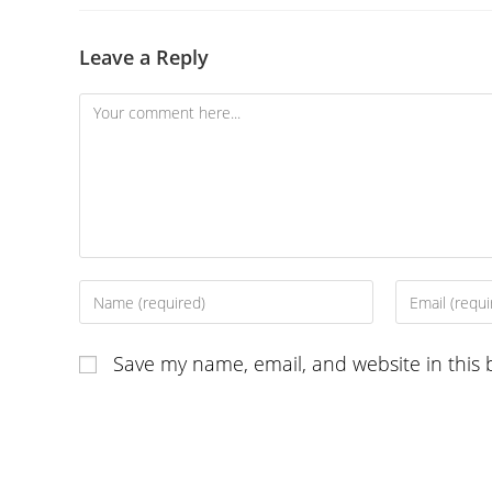
Leave a Reply
Comment
Enter
Enter
your
your
name
email
Save my name, email, and website in this 
or
address
username
to
to
comment
comment