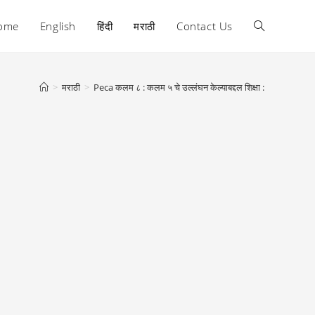
ome
English
हिंदी
मराठी
Contact Us
Toggle
website
>
मराठी
>
Peca कलम ८ : कलम ५ चे उल्लंघन केल्याबद्दल शिक्षा :
search