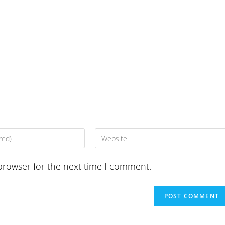
Enter
your
website
browser for the next time I comment.
URL
(optional)