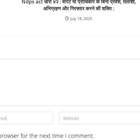
Ndps act धारा ४२ : वारंट या प्राधिकार के बिना प्रवेश, तलाशी,
अभिग्रहण और गिरफ्तार करने की शक्ति :
July 18, 2025
Enter
your
website
browser for the next time I comment.
URL