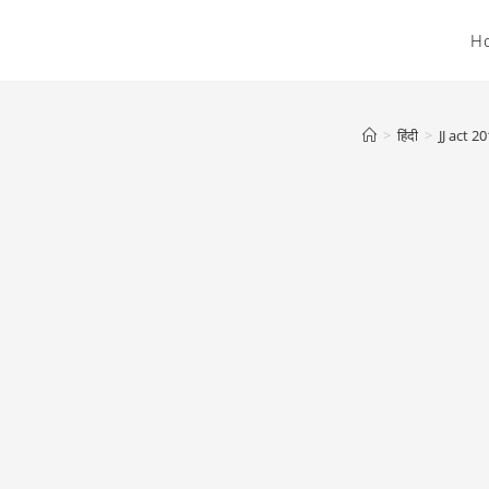
H
>
हिंदी
>
JJ act 201