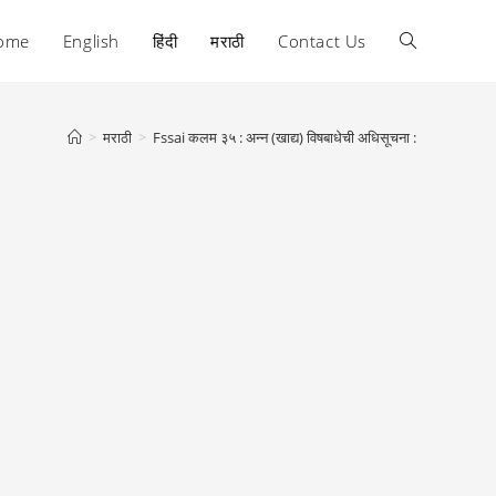
ome
English
हिंदी
मराठी
Contact Us
Toggle
website
>
मराठी
>
Fssai कलम ३५ : अन्न (खाद्य) विषबाधेची अधिसूचना :
search