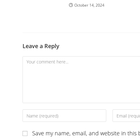
October 14, 2024
Leave a Reply
Comment
Enter
Enter
your
your
name
email
Save my name, email, and website in this 
or
address