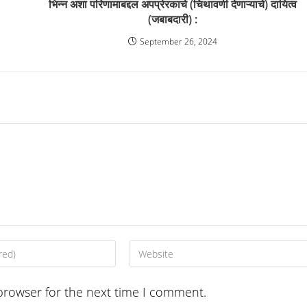
भिन्न अशा परिणामाबद्दल अपप्रेरकाचे (चिथावणी देणाऱ्याचे) दायित्व
(जबाबदारी) :
September 26, 2024
Enter
your
website
browser for the next time I comment.
URL